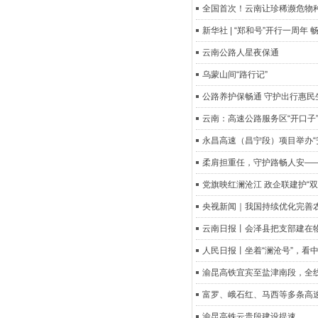
全国首次！云南让珍稀濒危物种
新华社 | “郑和号”开行一周年
云南公路人星夜保通
乌蒙山间“路行记”
公路养护保畅通 守护出行惠民生
云南：高速公路服务区“开口子”
永昌高速（昌宁段）项目举办“
柔肩担重任，守护路畅人安—
党旗映红澜沧江 政企联建护“
央视新闻｜我国持续优化完善
云南日报丨会泽县把支部建在
人民日报丨坐着“澜沧号”，看
渝昆高铁宜宾至盐津南段，全
富罗、峨石红、马西等多条高
渝昆高铁云贵段建设提速